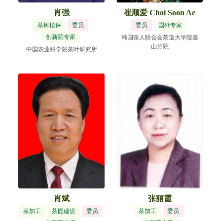
肖强
崔顺爱 Choi Soon Ae
茶树植保
委员
委员
国外专家
创新院专家
韩国茶人联合会茶道大学院釜
山分院
中国农业科学院茶叶研究所
肖斌
张丽霞
茶加工
茶园建设
委员
茶加工
委员